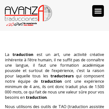
La
traduction
est un art, une activité créative
HABLA CON UN EXPERTO EN
inhérente à l’être humain, il ne suffit pas de connaître
TRADUCCIÓN
une langue, il faut une formation académique
Estoy aquí para ayudarte
poussée et surtout de l’expérience, c’est la raison
pour laquelle tous les
traducteurs
qui composent
notre équipe de
traduction
ont une expérience
minimum de 4 ans, ils ont donc traduit plus de 1.500
¡Hola! ¿En qué puedo ayudarte hoy?
000 mots, ce qui fait de nous une valeur sûre pour vos
besoins en
traduction
.
Nous utilisons des outils de TAO (traduction assistée